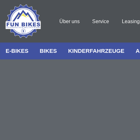
Über uns
Service
Leasing
E-BIKES
BIKES
KINDERFAHRZEUGE
A