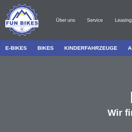
Über uns
Service
Leasing
E-BIKES
BIKES
KINDERFAHRZEUGE
A
Wir f