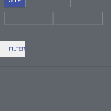
ALLE
E-RENNRÄDER
E-GRAVELBIKES
E-FITNESSBIKES
FILTER