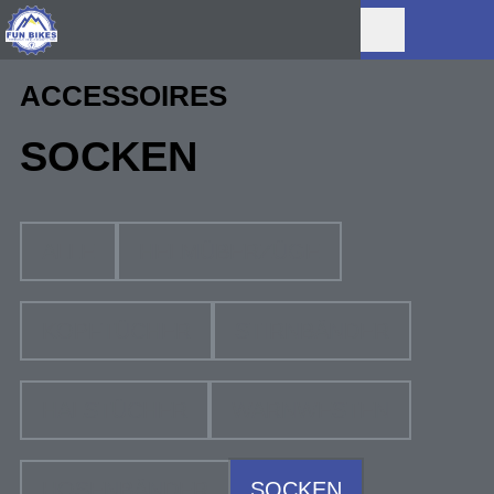
ACCESSOIRES
SOCKEN
ALLE
HELMÜBERZÜGE
KOPFTÜCHER
STIRNBÄNDER
HALSTÜCHER
WARNWESTEN
HOSENBÄNDER
SOCKEN