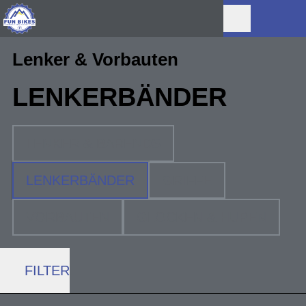
Lenker & Vorbauten
LENKERBÄNDER
LENKER & BARENDS
LENKERBÄNDER
GRIFFE
VORBAUTEN
GLOCKEN & HUPEN
FILTER