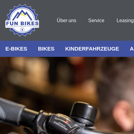
Über uns
Service
Leasing
E-BIKES
BIKES
KINDERFAHRZEUGE
A