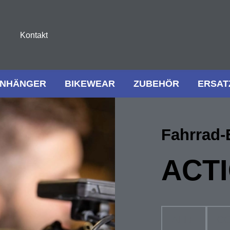
Kontakt
NHÄNGER
BIKEWEAR
ZUBEHÖR
ERSAT
Fahrrad-
ACT
ALLE
C