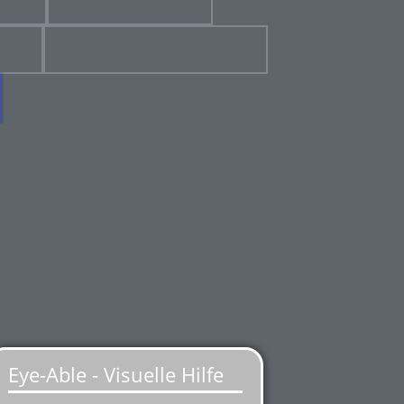
ELN
STARRGABELN
TZE
HINTERBAUDÄMPFER