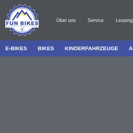
Über uns
Service
Leasing
E-BIKES
BIKES
KINDERFAHRZEUGE
A