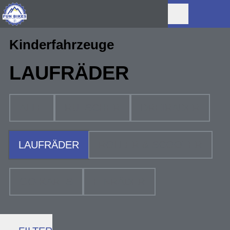
Kinderfahrzeuge
LAUFRÄDER
ALLE
RUTSCHER
DREIRÄDER
LAUFRÄDER
ROLLER & SCOOTER
GO-KARTS
EINRÄDER