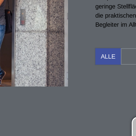
geringe Stellf
die praktische
Begleiter im Al
ALLE
FA