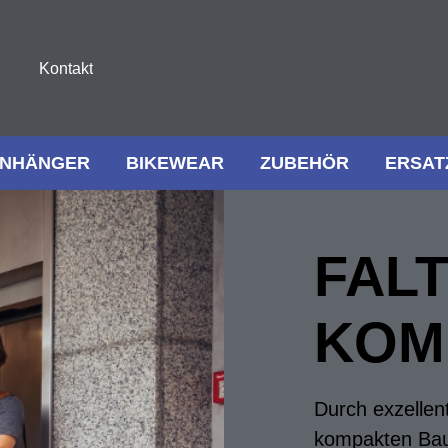
Kontakt
NHÄNGER
BIKEWEAR
ZUBEHÖR
ERSAT
FALT
KOM
Durch exzellen
kompakten Bauw