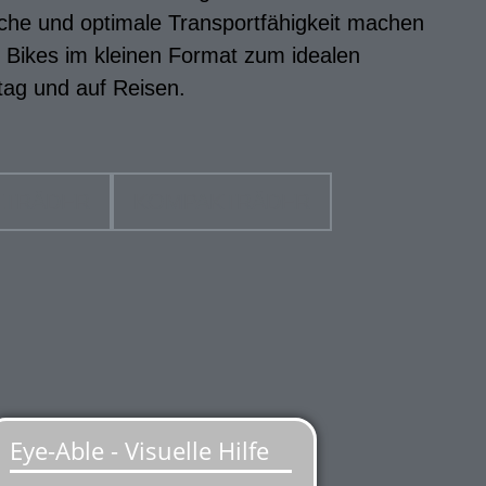
läche und optimale Transportfähigkeit machen
n Bikes im kleinen Format zum idealen
ltag und auf Reisen.
LTRÄDER
KOMPAKTRÄDER