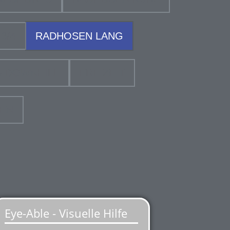
3/4
RADHOSEN LANG
& DOWNHILL
FREIZEIT
EN