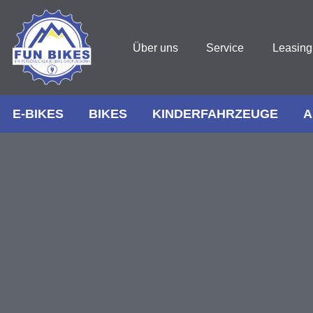
Über uns
Service
Leasing
E-BIKES
BIKES
KINDERFAHRZEUGE
A