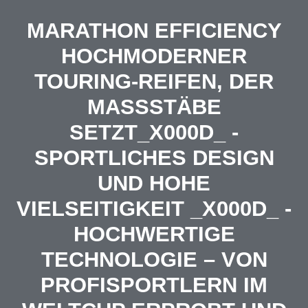
MARATHON EFFICIENCY
HOCHMODERNER
TOURING-REIFEN, DER
MASSSTÄBE S
ETZT_X000D_ - S
PORTLICHES DESIGN U
ND HOHE V
IELSEITIGKEIT _X000D_ - H
OCHWERTIGE T
ECHNOLOGIE – VON P
ROFISPORTLERN IM W