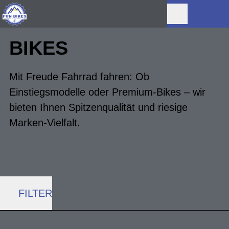
BIKES
Mit Freude Fahrrad fahren: Ob
Einstiegsmodelle oder Premium-Bikes – wir
bieten Ihnen Spitzenqualität und riesige
Marken-Vielfalt.
FILTER